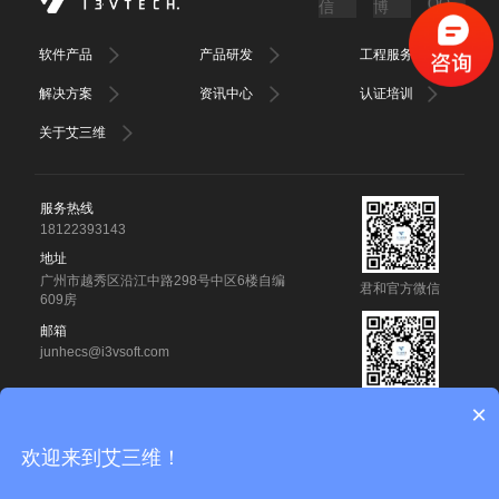
软件产品
产品研发
工程服务
解决方案
资讯中心
认证培训
关于艾三维
服务热线
18122393143
地址
广州市越秀区沿江中路298号中区6楼自编
君和官方微信
609房
邮箱
junhecs@i3vsoft.com
君和官方微博
×
广州君和信息技术有限公司 版权所有
欢迎来到艾三维！
备案号：
粤ICP备14012727号