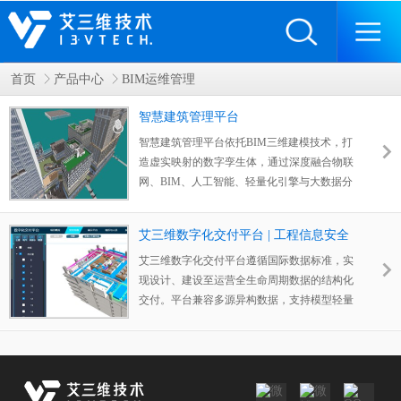
首页
产品中心
BIM运维管理
智慧建筑管理平台
智慧建筑管理平台依托BIM三维建模技术，打
造虚实映射的数字孪生体，通过深度融合物联
网、BIM、人工智能、轻量化引擎与大数据分
析等前沿技术，构建起建筑全要素的智能感知
网络。平台以"三维可视、数据融合、智能管
艾三维数字化交付平台 | 工程信息安全
控"为核心价值，整合四大核心功能模块：模
交付
型管理、数据驾驶舱、设备管理和数据仓储。
艾三维数字化交付平台遵循国际数据标准，实
这种全维度的智慧化升级，不仅使建筑运维效
现设计、建设至运营全生命周期数据的结构化
率提升40%以上，更通过预测性维护降低30%
交付。平台兼容多源异构数据，支持模型轻量
设备故障率，让建筑管理真正迈入"一屏统
化浏览与安全加密移交，为业主构建一个完
管、智能决策"的智慧化管控新时代。
整、可追溯、可复用的数字化资产中心。